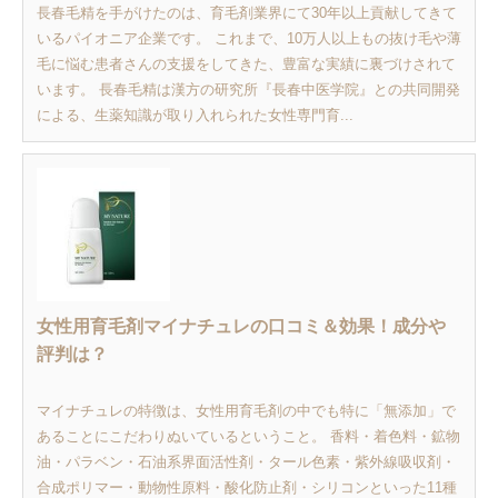
長春毛精を手がけたのは、育毛剤業界にて30年以上貢献してきて
いるパイオニア企業です。 これまで、10万人以上もの抜け毛や薄
毛に悩む患者さんの支援をしてきた、豊富な実績に裏づけされて
います。 長春毛精は漢方の研究所『長春中医学院』との共同開発
による、生薬知識が取り入れられた女性専門育...
女性用育毛剤マイナチュレの口コミ＆効果！成分や
評判は？
マイナチュレの特徴は、女性用育毛剤の中でも特に「無添加」で
あることにこだわりぬいているということ。 香料・着色料・鉱物
油・パラベン・石油系界面活性剤・タール色素・紫外線吸収剤・
合成ポリマー・動物性原料・酸化防止剤・シリコンといった11種