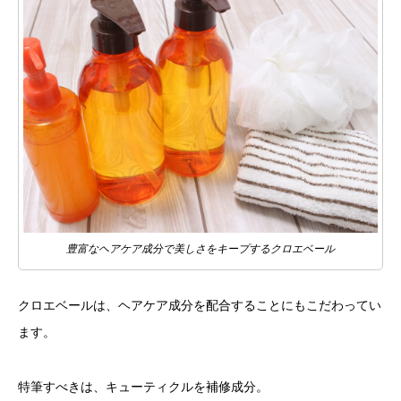
豊富なヘアケア成分で美しさをキープするクロエベール
クロエベールは、ヘアケア成分を配合することにもこだわってい
ます。
特筆すべきは、キューティクルを補修成分。