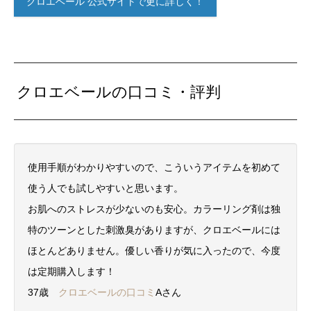
クロエベール 公式サイトで更に詳しく！
クロエベールの口コミ・評判
使用手順がわかりやすいので、こういうアイテムを初めて
使う人でも試しやすいと思います。
お肌へのストレスが少ないのも安心。カラーリング剤は独
特のツーンとした刺激臭がありますが、クロエベールには
ほとんどありません。優しい香りが気に入ったので、今度
は定期購入します！
37歳
クロエベールの口コミ
Aさん