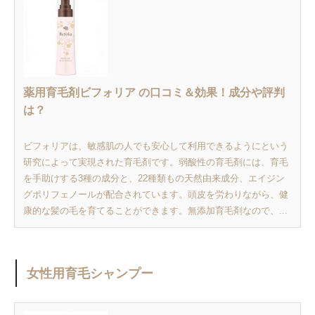
薬用育毛剤ビフォリア の口コミ＆効果！成分や評判
は？
ビフォリアは、敏感肌の人でも安心して利用できるようにという
研究によって実現された育毛剤です。弱酸性の育毛剤には、育毛
を手助けする3種の成分と、22種類もの天然由来成分、エイジン
グポリフェノールが配合されています。頭皮を労わりながら、健
康的な髪の毛を育てることができます。無添加育毛剤なので、...
女性用育毛シャンプー