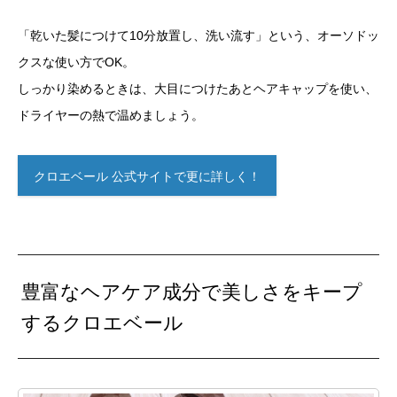
「乾いた髪につけて10分放置し、洗い流す」という、オーソドッ
クスな使い方でOK。
しっかり染めるときは、大目につけたあとヘアキャップを使い、
ドライヤーの熱で温めましょう。
クロエベール 公式サイトで更に詳しく！
豊富なヘアケア成分で美しさをキープ
するクロエベール