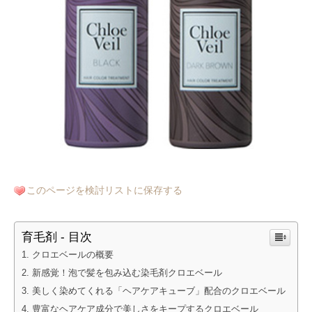
このページを検討リストに保存する
育毛剤 - 目次
クロエベールの概要
新感覚！泡で髪を包み込む染毛剤クロエベール
美しく染めてくれる「ヘアケアキューブ」配合のクロエベール
豊富なヘアケア成分で美しさをキープするクロエベール