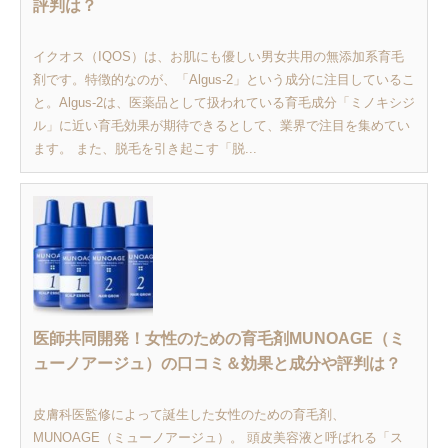
評判は？
イクオス（IQOS）は、お肌にも優しい男女共用の無添加系育毛
剤です。特徴的なのが、「Algus-2」という成分に注目しているこ
と。Algus-2は、医薬品として扱われている育毛成分「ミノキシジ
ル」に近い育毛効果が期待できるとして、業界で注目を集めてい
ます。 また、脱毛を引き起こす「脱...
医師共同開発！女性のための育毛剤MUNOAGE（ミ
ューノアージュ）の口コミ＆効果と成分や評判は？
皮膚科医監修によって誕生した女性のための育毛剤、
MUNOAGE（ミューノアージュ）。 頭皮美容液と呼ばれる「ス