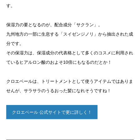
す。
保湿力の要となるのが、配合成分「サクラン」。
九州地方の一部に生息する「スイゼンジノリ」から抽出された成
分です。
その保湿力は、保湿成分の代表格として多くのコスメに利用され
ているヒアルロン酸のおよそ10倍にもなるのだとか！
クロエベールは、トリートメントとして使うアイテムではありま
せんが、サラサラのうるおった髪になれそうですね！
クロエベール 公式サイトで更に詳しく！