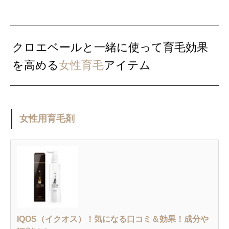
クロエベールと一緒に使って育毛効果
を高める
女性育毛
アイテム
女性用育毛剤
IQOS（イクオス）！気になる口コミ＆効果！成分や