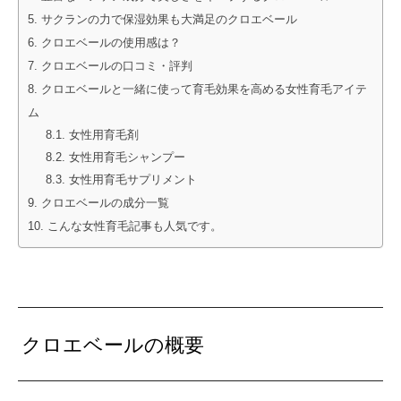
サクランの力で保湿効果も大満足のクロエベール
クロエベールの使用感は？
クロエベールの口コミ・評判
クロエベールと一緒に使って育毛効果を高める女性育毛アイテ
ム
女性用育毛剤
女性用育毛シャンプー
女性用育毛サプリメント
クロエベールの成分一覧
こんな女性育毛記事も人気です。
クロエベールの概要