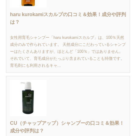
haru kurokamiスカルプの口コミ＆効果！成分や評判
は？
女性用育毛シャンプー「haru kurokamiスカルプ」は、100％天然
成分のみで作られています。 天然成分にこだわっているシャンプ
ーはたくさんありますが、ほとんど「100％」ではありません。
それでいて、育毛成分がたっぷり含まれていることも特徴です。
育毛剤にも利用されるキャ...
CU（チャップアップ）シャンプーの口コミ＆効果！
成分や評判は？