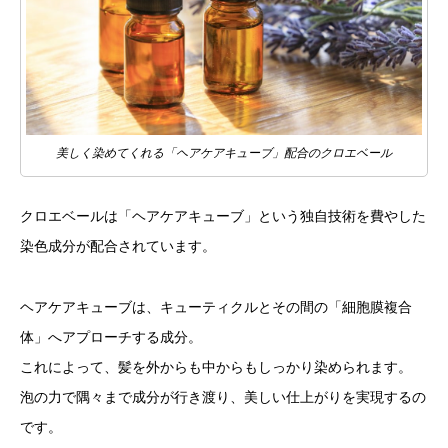
美しく染めてくれる「ヘアケアキューブ」配合のクロエベール
クロエベールは「ヘアケアキューブ」という独自技術を費やした
染色成分が配合されています。
ヘアケアキューブは、キューティクルとその間の「細胞膜複合
体」へアプローチする成分。
これによって、髪を外からも中からもしっかり染められます。
泡の力で隅々まで成分が行き渡り、美しい仕上がりを実現するの
です。