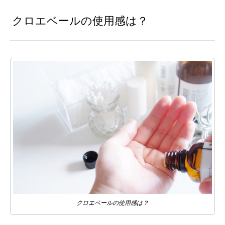
クロエベールの使用感は？
クロエベールの使用感は？