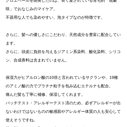
クロエベールを開発したのは、長く愛されている育毛剤「花蘭
咲」でおなじみのマイケア。
不器用な人でも染めやすい、泡タイプなのが特徴です。
さらに、髪への優しさにこだわり、天然成分を豊富に配合してい
ます。
さらに、頭皮に負担を与えるジアミン系染料、酸化染料、シリコ
ン、合成香料は含まれていません。
保湿力がヒアルロン酸の10倍と言われているサクランや、19種
のアミノ酸の力でプラチナ粒子を包み込むエテルナも配合。
痛んだ髪も丁寧に補修、保湿してくれます。
パッチテスト・アレルギーテスト済のため、必ずアレルギーが出
ないわけではないものの敏感肌やアレルギー体質の人も安心して
使えそうですね。