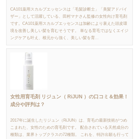
CA101薬用スカルプエッセンスは「毛髪診断士」「美髪アドバイ
ザー」として活躍している、田村マナさん監修の女性向け育毛剤
です。CA101薬用スカルプエッセンスは加齢により衰えた頭皮環
境を改善し美しい髪を育むそうです。 単なる育毛ではなくエイジ
ングケアも叶え、根元から強く、美しい髪を育...
女性用育毛剤 リジュン（ RiJUN ）の口コミ＆効果！
成分や評判は？
2017年に誕生したリジュン（RiJUN）は、育毛の最新技術がつめ
こまれた、女性のための育毛剤です。 配合されている天然成分の
種類は、業界トップクラスの72種類。 これを、特許出願も行って