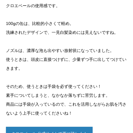
クロエベールの使用感です。
100gの缶は、比較的小さくて軽め。
洗練されたデザインで、一見白髪染めには見えないですね。
ノズルは、濃厚な泡も出やすい放射状になっていました。
使うときは、頭皮に直接つけずに、少量ずつ手に出してつけてい
きます。
そのため、使うときは手袋を必ず使ってください！
素手についてしまうと、なかなか落ちずに苦労します。
商品には手袋が入っているので、これを活用しながらお肌を汚さ
ないよう上手に使ってくださいね！