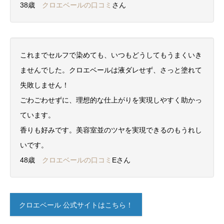
38歳
クロエベールの口コミ
さん
これまでセルフで染めても、いつもどうしてもうまくいき
ませんでした。クロエベールは液ダレせず、さっと塗れて
失敗しません！
ごわごわせずに、理想的な仕上がりを実現しやすく助かっ
ています。
香りも好みです。美容室並のツヤを実現できるのもうれし
いです。
48歳
クロエベールの口コミ
Eさん
クロエベール 公式サイトはこちら！