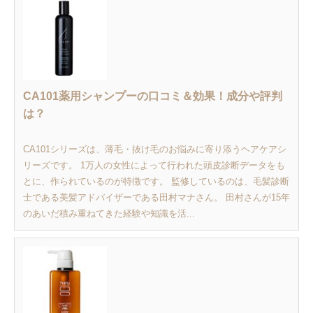
CA101薬用シャンプーの口コミ＆効果！成分や評判
は？
CA101シリーズは、薄毛・抜け毛のお悩みに寄り添うヘアケアシ
リーズです。 1万人の女性によって行われた頭皮診断データをも
とに、作られているのが特徴です。 監修しているのは、毛髪診断
士である美髪アドバイザーである田村マナさん。 田村さんが15年
のあいだ積み重ねてきた経験や知識を活...