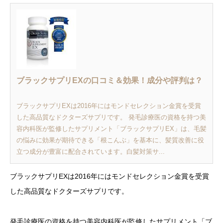
ブラックサプリEXの口コミ＆効果！成分や評判は？
ブラックサプリEXは2016年にはモンドセレクション金賞を受賞
した高品質なドクターズサプリです。 発毛診療医の資格を持つ美
容内科医が監修したサプリメント「ブラックサプリEX」は、毛髪
の悩みに効果が期待できる「根こんぶ」を基本に、髪質改善に役
立つ成分が豊富に配合されています。白髪対策サ...
ブラックサプリEXは2016年にはモンドセレクション金賞を受賞
した高品質なドクターズサプリです。
発毛診療医の資格を持つ美容内科医が監修したサプリメント「ブ