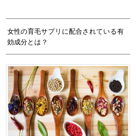
女性の育毛サプリに配合されている有
効成分とは？