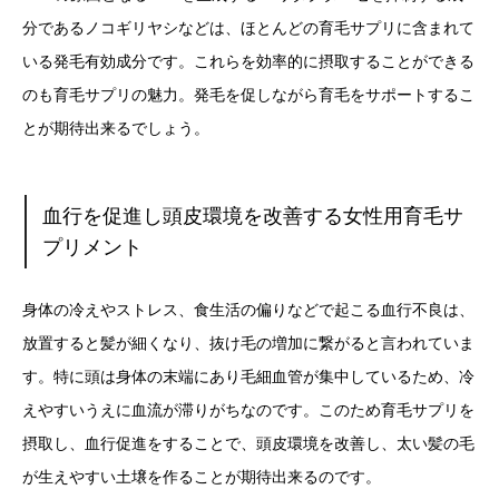
分であるノコギリヤシなどは、ほとんどの育毛サプリに含まれて
いる発毛有効成分です。これらを効率的に摂取することができる
のも育毛サプリの魅力。発毛を促しながら育毛をサポートするこ
とが期待出来るでしょう。
血行を促進し頭皮環境を改善する女性用育毛サ
プリメント
身体の冷えやストレス、食生活の偏りなどで起こる血行不良は、
放置すると髪が細くなり、抜け毛の増加に繋がると言われていま
す。特に頭は身体の末端にあり毛細血管が集中しているため、冷
えやすいうえに血流が滞りがちなのです。このため育毛サプリを
摂取し、血行促進をすることで、頭皮環境を改善し、太い髪の毛
が生えやすい土壌を作ることが期待出来るのです。