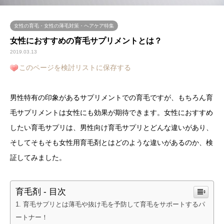
女性の育毛・女性の薄毛対策・ヘアケア特集
女性におすすめの育毛サプリメントとは？
2019.03.13
このページを検討リストに保存する
男性特有の印象があるサプリメントでの育毛ですが、もちろん育
毛サプリメントは女性にも効果が期待できます。女性におすすめ
したい育毛サプリは、男性向け育毛サプリとどんな違いがあり、
そしてそもそも女性用育毛剤とはどのような違いがあるのか、検
証してみました。
育毛剤 - 目次
育毛サプリとは薄毛や抜け毛を予防して育毛をサポートするパ
ートナー！