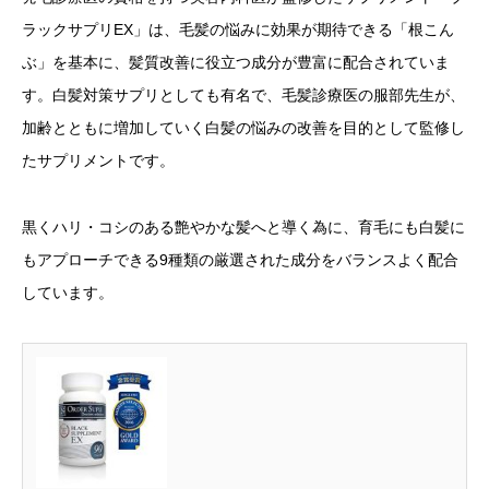
ラックサプリEX」は、毛髪の悩みに効果が期待できる「根こん
ぶ」を基本に、髪質改善に役立つ成分が豊富に配合されていま
す。白髪対策サプリとしても有名で、毛髪診療医の服部先生が、
加齢とともに増加していく白髪の悩みの改善を目的として監修し
たサプリメントです。
黒くハリ・コシのある艶やかな髪へと導く為に、育毛にも白髪に
もアプローチできる9種類の厳選された成分をバランスよく配合
しています。