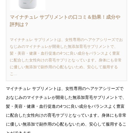
マイナチュレ サプリメントの口コミ＆効果！成分や
評判は？
マイナチュレ サプリメントは、女性専用のヘアケアシリーズでお
なじみのマイナチュレが開発した無添加育毛サプリメントで、
髪・美容・健康・血行促進の4つに良い成分をバランスよく豊富
に配合した女性向けの育毛サプリとなっています。身体にも非常
に優しい無添加で副作用の心配もないため、安心して服用する
こ...
マイナチュレ サプリメントは、女性専用のヘアケアシリーズで
おなじみのマイナチュレが開発した無添加育毛サプリメントで、
髪・美容・健康・血行促進の4つに良い成分をバランスよく豊富
に配合した女性向けの育毛サプリとなっています。身体にも非常
に優しい無添加で副作用の心配もないため、安心して服用するこ
とができます。