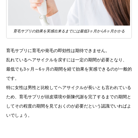
育毛サプリの効果を実感出来るまでには最低3ヶ月から6ヶ月かかる
育毛サプリに育毛や発毛の即効性は期待できません。
乱れているヘアサイクルを戻すには一定の期間が必要となり、
最低でも3ヶ月～6ヶ月の期間を経て効果を実感できるのが一般的
です。
特に女性は男性と比較してヘアサイクルが長いとも言われている
ため、育毛サプリが頭皮環境や新陳代謝を完了するまでの期間と
してその程度の期間を見ておくのが必要だという認識でいればよ
いでしょう。