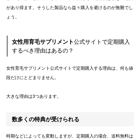
があり得ます。そうした製品なら益々購入を避けるのが無難でし
ょう。
女性用育毛サプリメント
公式サイトで定期購入
するべき理由はあるの？
女性育毛サプリメント公式サイトで定期購入する理由は、何も値
段だけにとどまりません。
大きな理由は3つあります。
数多くの特典が受けられる
時期などによっても変動しますが、定期購入の場合、送料無料は