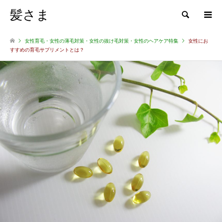
髪さま
検索
女性育毛・女性の薄毛対策・女性の抜け毛対策・女性のヘアケア特集
女性にお
すすめの育毛サプリメントとは？