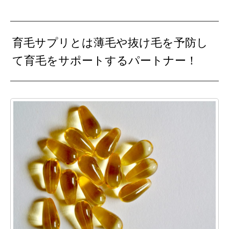
育毛サプリとは薄毛や抜け毛を予防し
て育毛をサポートするパートナー！