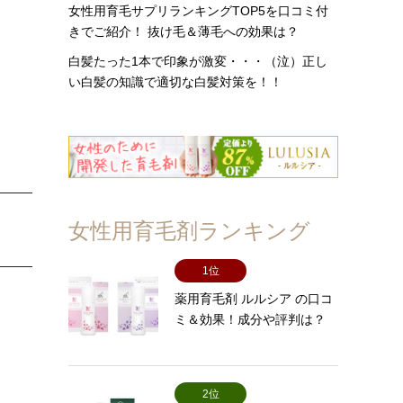
女性用育毛サプリランキングTOP5を口コミ付
きでご紹介！ 抜け毛＆薄毛への効果は？
白髪たった1本で印象が激変・・・（泣）正し
い白髪の知識で適切な白髪対策を！！
女性用育毛剤ランキング
1位
薬用育毛剤 ルルシア の口コ
ミ＆効果！成分や評判は？
2位