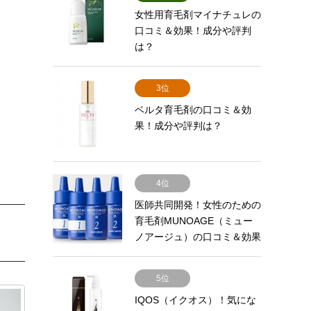
女性用育毛剤マイナチュレの
口コミ＆効果！成分や評判
は？
3位
ベルタ育毛剤の口コミ＆効
果！成分や評判は？
4位
医師共同開発！女性のための
育毛剤MUNOAGE（ミュー
ノアージュ）の口コミ＆効果
と…
5位
IQOS（イクオス）！気にな