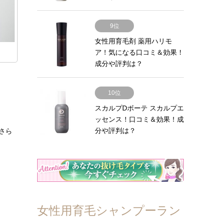
成…
9位
女性用育毛剤 薬用ハリモ
ア！気になる口コミ＆効果！
成分や評判は？
10位
スカルプDボーテ スカルプエ
ッセンス！口コミ＆効果！成
分や評判は？
さら
女性用育毛シャンプーラン