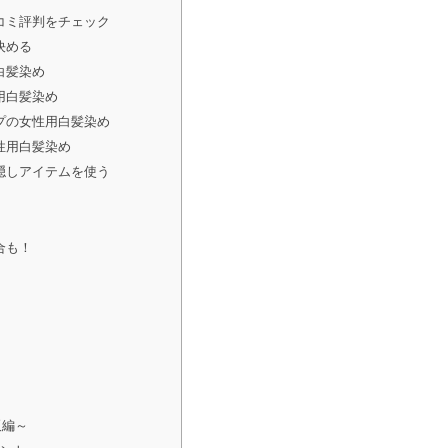
コミ評判をチェック
決める
白髪染め
用白髪染め
プの女性用白髪染め
性用白髪染め
隠しアイテムを使う
合も！
販編～