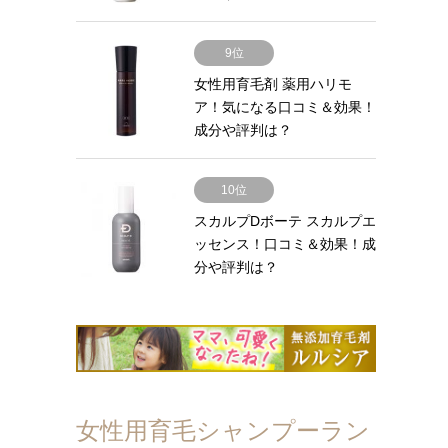
成…
9位
女性用育毛剤 薬用ハリモ
ア！気になる口コミ＆効果！
成分や評判は？
10位
スカルプDボーテ スカルプエ
ッセンス！口コミ＆効果！成
分や評判は？
女性用育毛シャンプーラン