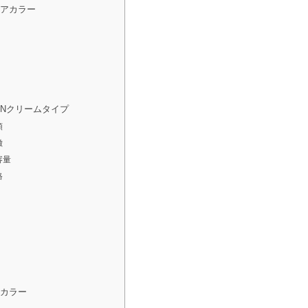
ヘアカラー
Nクリームタイプ
類
徴
容量
格
アカラー