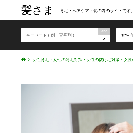
髪さま
育毛・ヘアケア・髪の為のサイトです
and
女性
or
女性育毛・女性の薄毛対策・女性の抜け毛対策・女性