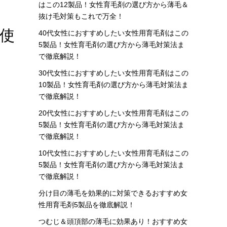
はこの12製品！女性育毛剤の選び方から薄毛＆
抜け毛対策もこれで万全！
使
40代女性におすすめしたい女性用育毛剤はこの
5製品！女性育毛剤の選び方から薄毛対策法ま
で徹底解説！
30代女性におすすめしたい女性用育毛剤はこの
10製品！女性育毛剤の選び方から薄毛対策法ま
で徹底解説！
20代女性におすすめしたい女性用育毛剤はこの
5製品！女性育毛剤の選び方から薄毛対策法ま
で徹底解説！
10代女性におすすめしたい女性用育毛剤はこの
5製品！女性育毛剤の選び方から薄毛対策法ま
で徹底解説！
分け目の薄毛を効果的に対策できるおすすめ女
性用育毛剤5製品を徹底解説！
つむじ＆頭頂部の薄毛に効果あり！おすすめ女