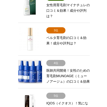
女性用育毛剤マイナチュレの
口コミ＆効果！成分や評判
は？
3位
ベルタ育毛剤の口コミ＆効
果！成分や評判は？
4位
医師共同開発！女性のための
育毛剤MUNOAGE（ミュー
ノアージュ）の口コミ＆効果
と…
5位
IQOS（イクオス）！気にな