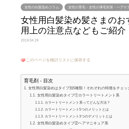
女性の白髪染めコラム
女性の育毛・女性の薄毛対策・ヘアケ
女性用白髪染め髪さまのお
用上の注意点などもご紹介
2019.04.26
このページを検討リストに保存する
育毛剤 - 目次
女性用白髪染めはタイプ別5種類！それぞれの特徴をチェッ
女性用白髪染めタイプ①カラートリートメント系
カラートリートメント系ってどんな方法？
カラートリートメント5つのメリットとは
カラートリートメント3つのデメリットとは
女性用白髪染めタイプ②ヘアマニキュア系