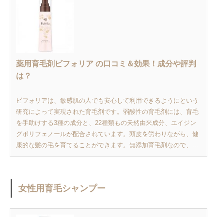
薬用育毛剤ビフォリア の口コミ＆効果！成分や評判
は？
ビフォリアは、敏感肌の人でも安心して利用できるようにという
研究によって実現された育毛剤です。弱酸性の育毛剤には、育毛
を手助けする3種の成分と、22種類もの天然由来成分、エイジン
グポリフェノールが配合されています。頭皮を労わりながら、健
康的な髪の毛を育てることができます。無添加育毛剤なので、...
女性用育毛シャンプー