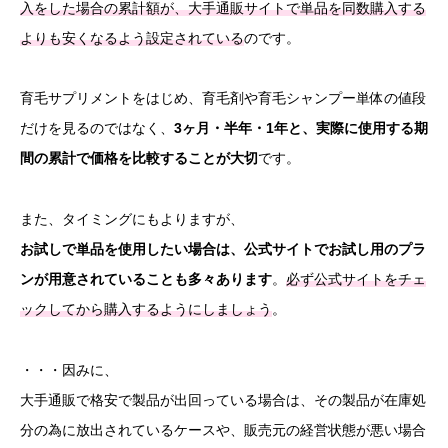
入をした場合の累計額が、大手通販サイトで単品を同数購入する
よりも安くなるよう設定されている
のです。
育毛サプリメントをはじめ、育毛剤や育毛シャンプー単体の値段
だけを見るのではなく、
3ヶ月・半年・1年と、実際に使用する期
間の累計で価格を比較することが大切
です。
また、タイミングにもよりますが、
お試しで単品を使用したい場合は、公式サイトでお試し用のプラ
ンが用意されていることも多々あります
。
必ず公式サイトをチェ
ックしてから購入するようにしましょう
。
・・・因みに、
大手通販で格安で製品が出回っている場合は、その製品が在庫処
分の為に放出されているケースや、販売元の経営状態が悪い場合