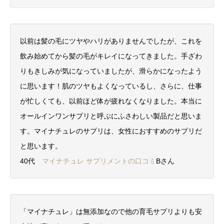
以前は髪の毛にツヤやハリがありませんでしたが、これを
飲み始めてから髪の毛がキレイになってきました。手ざわ
りもきしみが気になっていましたが、滑らかになったよう
に思います！肌のツヤもよくなっているし、さらに、仕事
が忙しくても、以前ほど体が疲れなくなりました。本当に
オールインワンサプリと呼ぶにふさわしい製品だと思いま
す。マイナチュレのサプリは、女性におすすめのサプリだ
と思います。
40代
マイナチュレ サプリメントの口コミ
Bさん
「マイナチュレ」は無添加なので他の育毛サプリよりも安