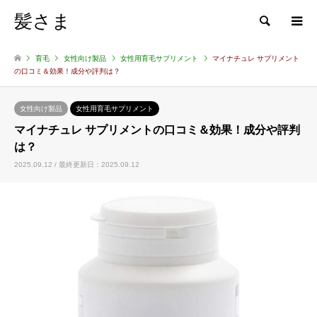
髪さま
検索
育毛
女性向け製品
女性用育毛サプリメント
マイナチュレ サプリメント
の口コミ＆効果！成分や評判は？
女性向け製品
女性用育毛サプリメント
マイナチュレ サプリメントの口コミ＆効果！成分や評判
は？
2025.09.12 / 最終更新日：2025.09.12