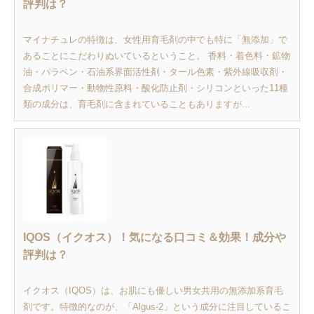
評判は？
マイナチュレの特徴は、女性用育毛剤の中でも特に「無添加」で
あることにこだわりぬいているということ。 香料・着色料・鉱物
油・パラベン・石油系界面活性剤・タール色素・紫外線吸収剤・
合成ポリマー・動物性原料・酸化防止剤・シリコンといった11種
類の成分は、育毛剤に含まれていることもありますが...
IQOS（イクオス）！気になる口コミ＆効果！成分や
評判は？
イクオス（IQOS）は、お肌にも優しい男女共用の無添加系育毛
剤です。特徴的なのが、「Algus-2」という成分に注目しているこ