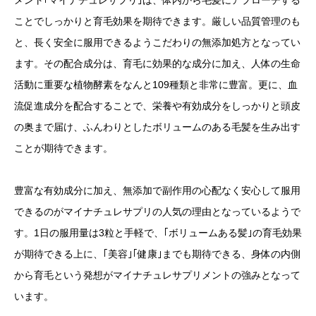
ことでしっかりと育毛効果を期待できます。厳しい品質管理のも
と、長く安全に服用できるようこだわりの無添加処方となってい
ます。その配合成分は、育毛に効果的な成分に加え、人体の生命
活動に重要な植物酵素をなんと109種類と非常に豊富。更に、血
流促進成分を配合することで、栄養や有効成分をしっかりと頭皮
の奥まで届け、ふんわりとしたボリュームのある毛髪を生み出す
ことが期待できます。
豊富な有効成分に加え、無添加で副作用の心配なく安心して服用
できるのがマイナチュレサプリの人気の理由となっているようで
す。1日の服用量は3粒と手軽で、｢ボリュームある髪｣の育毛効果
が期待できる上に、｢美容｣｢健康｣までも期待できる、身体の内側
から育毛という発想がマイナチュレサプリメントの強みとなって
います。