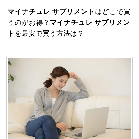
マイナチュレ サプリメント
はどこで買
うのがお得？
マイナチュレ サプリメン
ト
を最安で買う方法は？