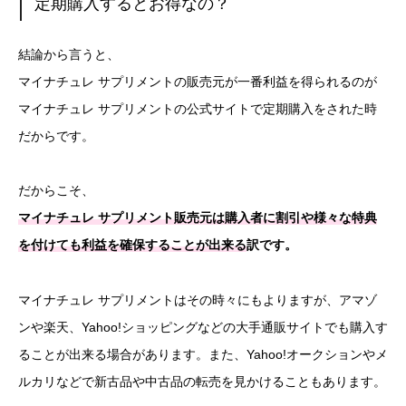
定期購入するとお得なの？
結論から言うと、
マイナチュレ サプリメントの販売元が一番利益を得られるのが
マイナチュレ サプリメントの公式サイトで定期購入をされた時
だからです。
だからこそ、
マイナチュレ サプリメント販売元は購入者に割引や様々な特典
を付けても利益を確保することが出来る
訳です。
マイナチュレ サプリメントはその時々にもよりますが、アマゾ
ンや楽天、Yahoo!ショッピングなどの大手通販サイトでも購入す
ることが出来る場合があります。また、Yahoo!オークションやメ
ルカリなどで新古品や中古品の転売を見かけることもあります。