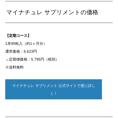
マイナチュレ サプリメントの価格
【定期コース】
1本90粒入（約1ヶ月分）
通常価格：6,623円
→定期便価格：5,795円（税別）
※送料無料
マイナチュレ サプリメント 公式サイトで更に詳し
く！