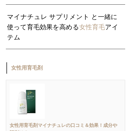
マイナチュレ サプリメント と一緒に
使って育毛効果を高める
女性育毛
アイ
テム
女性用育毛剤
女性用育毛剤マイナチュレの口コミ＆効果！成分や