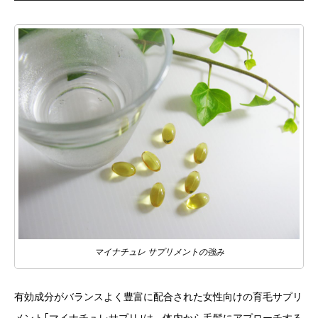
マイナチュレ サプリメントの強み
有効成分がバランスよく豊富に配合された女性向けの育毛サプリ
メント｢マイナチュレサプリ｣は、体内から毛髪にアプローチする