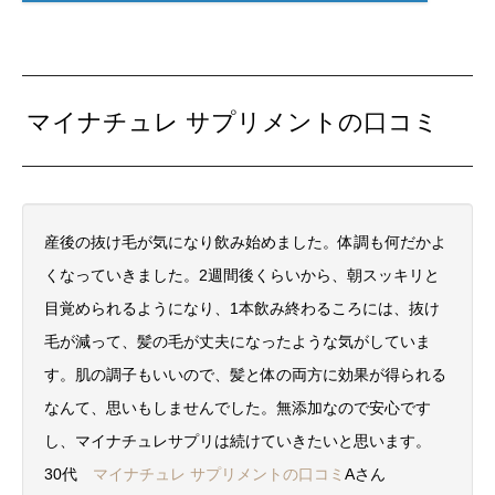
マイナチュレ サプリメントの口コミ
産後の抜け毛が気になり飲み始めました。体調も何だかよ
くなっていきました。2週間後くらいから、朝スッキリと
目覚められるようになり、1本飲み終わるころには、抜け
毛が減って、髪の毛が丈夫になったような気がしていま
す。肌の調子もいいので、髪と体の両方に効果が得られる
なんて、思いもしませんでした。無添加なので安心です
し、マイナチュレサプリは続けていきたいと思います。
30代
マイナチュレ サプリメントの口コミ
Aさん