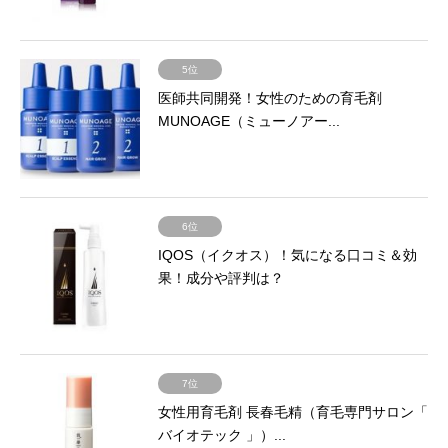
5位
医師共同開発！女性のための育毛剤
MUNOAGE（ミューノアー...
6位
IQOS（イクオス）！気になる口コミ＆効
果！成分や評判は？
7位
女性用育毛剤 長春毛精（育毛専門サロン「
バイオテック 」）...