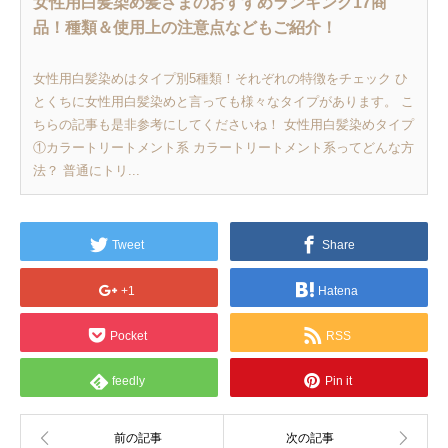
女性用白髪染め髪さまのおすすめランキング17商
品！種類＆使用上の注意点などもご紹介！
女性用白髪染めはタイプ別5種類！それぞれの特徴をチェック ひ
とくちに女性用白髪染めと言っても様々なタイプがあります。 こ
ちらの記事も是非参考にしてくださいね！ 女性用白髪染めタイプ
①カラートリートメント系 カラートリートメント系ってどんな方
法？ 普通にトリ...
Tweet
Share
+1
Hatena
Pocket
RSS
feedly
Pin it