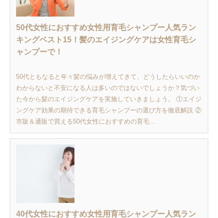
50代女性におすすめ女性用育毛シャンプー人気ラン
キングベスト15！髪のエイジングケアは女性育毛シ
ャンプーで！
50代ともなると年々髪の悩みが増えてきて、どうしたらいいのか
わからないと不安になる人は多いのではないでしょうか？気づい
た今から髪のエイジングケアを実施していきましょう。 ①エイジ
ングケア効果の期待できる育毛シャンプーの選び方を徹底解説 ②
市販＆通販で買える50代女性におすすめの育毛...
40代女性におすすめ女性用育毛シャンプー人気ラン