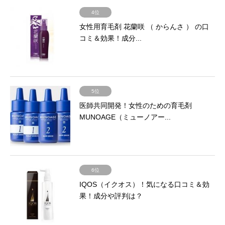
4位
女性用育毛剤 花蘭咲 （ からんさ ） の口
コミ＆効果！成分...
5位
医師共同開発！女性のための育毛剤
MUNOAGE（ミューノアー...
6位
IQOS（イクオス）！気になる口コミ＆効
果！成分や評判は？