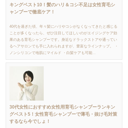
キングベスト10！髪のハリ＆コシ不足は女性育毛シ
ャンプーで徹底ケア！
40代を過ぎた頃、年々髪にハリやコシがなくなってきたと感じる
ことが多くなったら、ぜひ注目してほしいのがエイジングケア効
果のある育毛シャンプーです。身近なドラックストアや通ってい
るヘアサロンでも手に入れられますが、豊富なラインナップ。 ・
ノンシリコンで地肌にマイルド ・白髪ケアも可能...
30代女性におすすめ女性用育毛シャンプーランキン
グベスト5！女性育毛シャンプーで薄毛・抜け毛対策
するなら今でしょ！