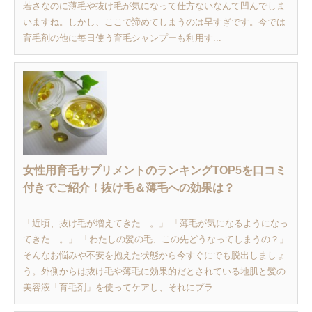
若さなのに薄毛や抜け毛が気になって仕方ないなんて凹んでしま
いますね。しかし、ここで諦めてしまうのは早すぎです。今では
育毛剤の他に毎日使う育毛シャンプーも利用す...
女性用育毛サプリメントのランキングTOP5を口コミ
付きでご紹介！抜け毛＆薄毛への効果は？
「近頃、抜け毛が増えてきた…。」 「薄毛が気になるようになっ
てきた…。」 「わたしの髪の毛、この先どうなってしまうの？」
そんなお悩みや不安を抱えた状態から今すぐにでも脱出しましょ
う。外側からは抜け毛や薄毛に効果的だとされている地肌と髪の
美容液「育毛剤」を使ってケアし、それにプラ...