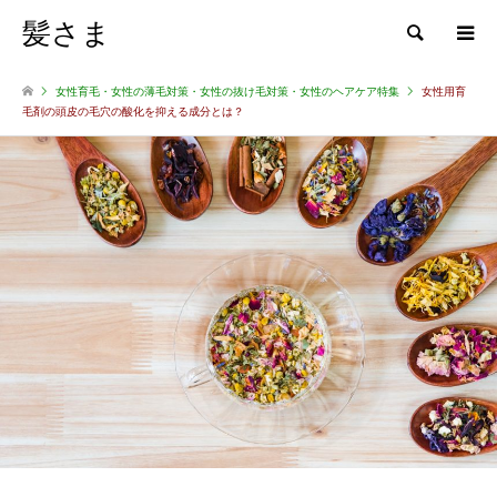
髪さま
検索
女性育毛・女性の薄毛対策・女性の抜け毛対策・女性のヘアケア特集
女性用育
毛剤の頭皮の毛穴の酸化を抑える成分とは？