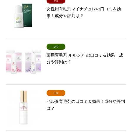
1位
女性用育毛剤マイナチュレの口コミ＆効
果！成分や評判は？
2位
薬用育毛剤 ルルシア の口コミ＆効果！成
分や評判は？
3位
ベルタ育毛剤の口コミ＆効果！成分や評判
は？