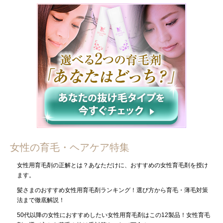
女性の育毛・ヘアケア特集
女性用育毛剤の正解とは？あなただけに、おすすめの女性育毛剤を授け
ます。
髪さまのおすすめ女性用育毛剤ランキング！選び方から育毛・薄毛対策
法まで徹底解説！
50代以降の女性におすすめしたい女性用育毛剤はこの12製品！女性育毛