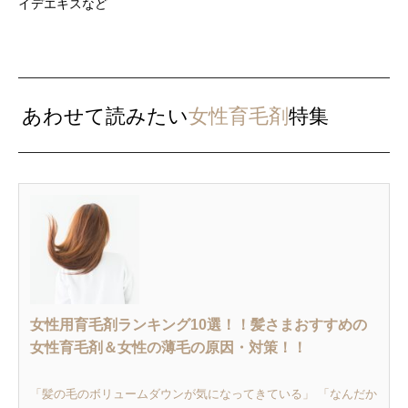
イデエキスなど
あわせて読みたい
女性育毛剤
特集
女性用育毛剤ランキング10選！！髪さまおすすめの
女性育毛剤＆女性の薄毛の原因・対策！！
「髪の毛のボリュームダウンが気になってきている」 「なんだか