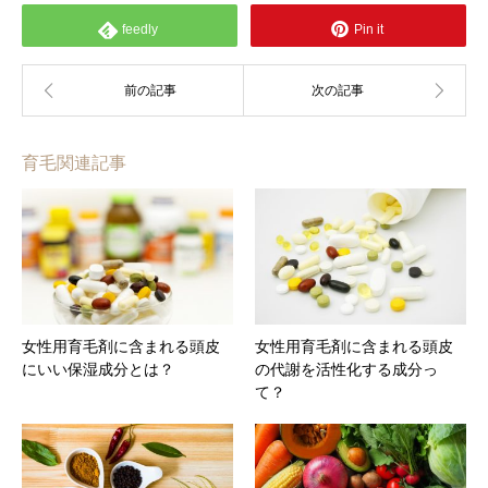
feedly
Pin it
育毛関連記事
女性用育毛剤に含まれる頭皮
女性用育毛剤に含まれる頭皮
にいい保湿成分とは？
の代謝を活性化する成分っ
て？