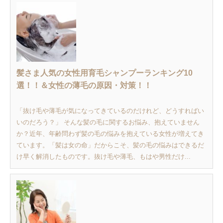
髪さま人気の女性用育毛シャンプーランキング10
選！！＆女性の薄毛の原因・対策！！
「抜け毛や薄毛が気になってきているのだけれど、どうすればい
いのだろう？」 そんな髪の毛に関するお悩み、抱えていません
か？近年、年齢問わず髪の毛の悩みを抱えている女性が増えてき
ています。「髪は女の命」だからこそ、髪の毛の悩みはできるだ
け早く解消したものです。抜け毛や薄毛、もはや男性だけ...