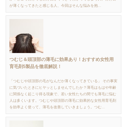
が薄くなってきたと感じる人、今回はそんな悩みを抱...
つむじ＆頭頂部の薄毛に効果あり！おすすめ女性用
育毛剤5製品を徹底解説！
「つむじや頭頂部の毛がなんだか薄くなってきている」 その事実
に気づいたときにヒヤッとしませんでしたか？薄毛はもはや年齢
に関係なく起こり得る現象で、若い女性たちの間でも薄毛に悩む
人は多くいます。つむじや頭頂部の薄毛に効果的な女性用育毛剤
を効率よく使って、薄毛を改善していきましょう。つむ...