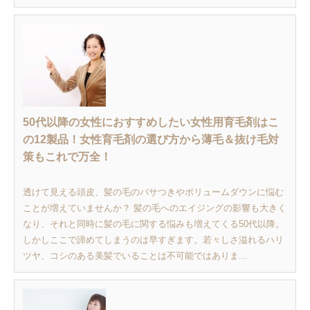
50代以降の女性におすすめしたい女性用育毛剤はこ
の12製品！女性育毛剤の選び方から薄毛＆抜け毛対
策もこれで万全！
透けて見える頭皮、髪の毛のパサつきやボリュームダウンに悩む
ことが増えていませんか？ 髪の毛へのエイジングの影響も大きく
なり、それと同時に髪の毛に関する悩みも増えてくる50代以降。
しかしここで諦めてしまうのは早すぎます。若々しさ溢れるハリ
ツヤ、コシのある美髪でいることは不可能ではありま...