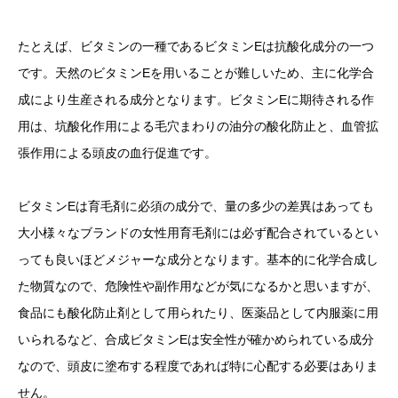
たとえば、ビタミンの一種であるビタミンEは抗酸化成分の一つ
です。天然のビタミンEを用いることが難しいため、主に化学合
成により生産される成分となります。ビタミンEに期待される作
用は、坑酸化作用による毛穴まわりの油分の酸化防止と、血管拡
張作用による頭皮の血行促進です。
ビタミンEは育毛剤に必須の成分で、量の多少の差異はあっても
大小様々なブランドの女性用育毛剤には必ず配合されているとい
っても良いほどメジャーな成分となります。基本的に化学合成し
た物質なので、危険性や副作用などが気になるかと思いますが、
食品にも酸化防止剤として用られたり、医薬品として内服薬に用
いられるなど、合成ビタミンEは安全性が確かめられている成分
なので、頭皮に塗布する程度であれば特に心配する必要はありま
せん。