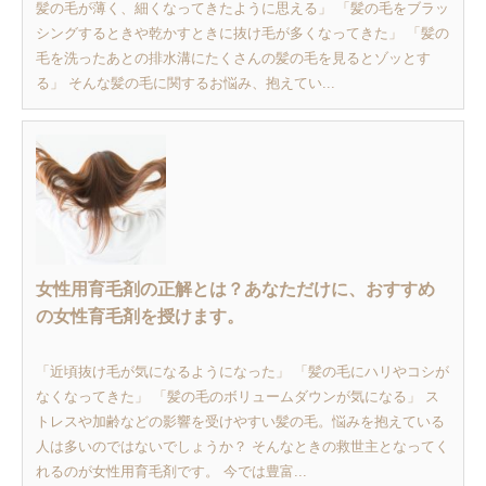
髪の毛が薄く、細くなってきたように思える」 「髪の毛をブラッ
シングするときや乾かすときに抜け毛が多くなってきた」 「髪の
毛を洗ったあとの排水溝にたくさんの髪の毛を見るとゾッとす
る」 そんな髪の毛に関するお悩み、抱えてい...
女性用育毛剤の正解とは？あなただけに、おすすめ
の女性育毛剤を授けます。
「近頃抜け毛が気になるようになった」 「髪の毛にハリやコシが
なくなってきた」 「髪の毛のボリュームダウンが気になる」 ス
トレスや加齢などの影響を受けやすい髪の毛。悩みを抱えている
人は多いのではないでしょうか？ そんなときの救世主となってく
れるのが女性用育毛剤です。 今では豊富...