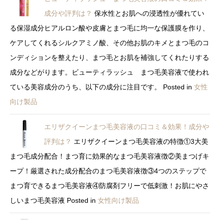
成分や評判は？
保水性とお肌への浸透性が優れてい
る保湿成分ヒアルロン酸や皮膚とまつ毛に均一な保護膜を作り、
ケアしてくれるシルクアミノ酸、その他お肌のキメとまつ毛のコ
ンディションを整えたり、まつ毛とお肌を補強してくれたりする
成分などがります。ビューティラッシュ まつ毛美容液で使われ
ている美容成分のうち、以下の成分に注目です。
Posted in
女性
向け製品
エリザクイーンまつ毛美容液の口コミ＆効果！成分や
評判は？
エリザクイーンまつ毛美容液の特徴①3大美
まつ毛成分配合！まつ育に効果的なまつ毛美容液徴②美まつげキ
ープ！厳選された成分配合のまつ毛美容液徴③4つのステップで
まつ育できるまつ毛美容液④防腐剤フリーで低刺激！お肌にやさ
しいまつ毛美容液
Posted in
女性向け製品