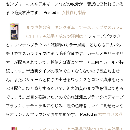
センブリエキスやアルギニンなどの成分が、贅沢に使われている
まつ毛美容液です。
Posted in
女性向け製品
まつ毛美容液 キングダム ツーステップマスカラE
の口コミ＆効果！成分や評判は？
ディープブラック
とオリジナルブラウンの2種類のカラー展開。どちらも目力バッ
チリでマスカラタイプのまつ毛美容液です。カールメモリーポリ
マーが配合されていて、朝使えば夜まですっと上向きカールが持
続します。半透明タイプの液体で白くならないので目立ちませ
ん。またボリュームと長さの出せるワックスとロング繊維をたっ
ぷり配合。ひと塗りするだけで、迫力満点のまつ毛を演出できる
でしょう。黒目を強調いたいのであれば漆黒ブラックのディープ
ブラック、ナチュラルになじみ、瞳の色味をキレイに見せたいな
らオリジナルブラウンがおすすめです。
Posted in
女性向け製品
ビューティラッシュ まつ毛美容液の口コミ＆効果！