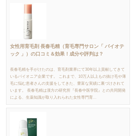
女性用育毛剤 長春毛精（育毛専門サロン「 バイオテ
ック 」）の口コミ＆効果！成分や評判は？
長春毛精を手がけたのは、育毛剤業界にて30年以上貢献してきて
いるパイオニア企業です。 これまで、10万人以上もの抜け毛や薄
毛に悩む患者さんの支援をしてきた、豊富な実績に裏づけされて
います。 長春毛精は漢方の研究所『長春中医学院』との共同開発
による、生薬知識が取り入れられた女性専門育...