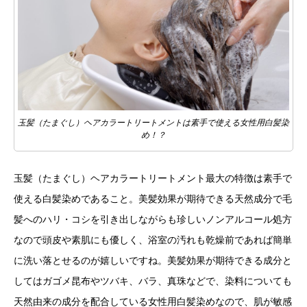
玉髪（たまぐし）ヘアカラートリートメントは素手で使える女性用白髪染
め！？
玉髪（たまぐし）ヘアカラートリートメント最大の特徴は素手で
使える白髪染めであること。美髪効果が期待できる天然成分で毛
髪へのハリ・コシを引き出しながらも珍しいノンアルコール処方
なので頭皮や素肌にも優しく、浴室の汚れも乾燥前であれば簡単
に洗い落とせるのが嬉しいですね。美髪効果が期待できる成分と
してはガゴメ昆布やツバキ、バラ、真珠などで、染料についても
天然由来の成分を配合している女性用白髪染めなので、肌が敏感