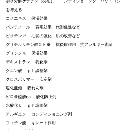
加水分解ケラチン（羽毛） コンディショニング ハリ・コシ
を与える
コメエキス 保湿効果
パンテノール 育毛効果 代謝促進など
ビオチン※ 毛髪の強化 肌の改善など
グリチルリチン酸２ｋ※ 抗炎症作用 抗アレルギー査証
グリシン※ 保湿効果
デキストラン 乳化剤
クエン酸 ｐｈ調整剤
クロスポリマー 安定剤
塩化亜鉛 収れん剤
ピロ亜硫酸na 酸化防止剤
水酸化ｋ ｐｈ調整剤
アルギニン コンディショニング剤
フィチン酸 キレート作用