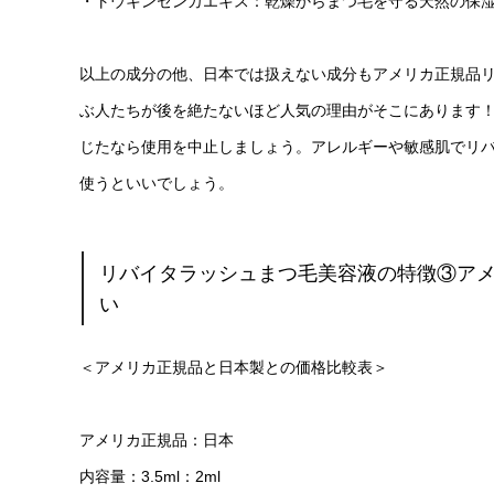
・トウキンセンカエキス：乾燥からまつ毛を守る天然の保
以上の成分の他、日本では扱えない成分もアメリカ正規品
ぶ人たちが後を絶たないほど人気の理由がそこにあります
じたなら使用を中止しましょう。アレルギーや敏感肌でリ
使うといいでしょう。
リバイタラッシュまつ毛美容液の特徴③ア
い
＜アメリカ正規品と日本製との価格比較表＞
アメリカ正規品：日本
内容量：3.5ml：2ml