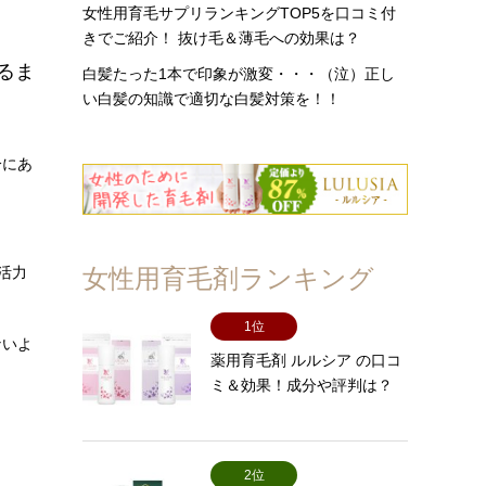
女性用育毛サプリランキングTOP5を口コミ付
きでご紹介！ 抜け毛＆薄毛への効果は？
るま
白髪たった1本で印象が激変・・・（泣）正し
い白髪の知識で適切な白髪対策を！！
分にあ
活力
女性用育毛剤ランキング
1位
ないよ
薬用育毛剤 ルルシア の口コ
ミ＆効果！成分や評判は？
2位