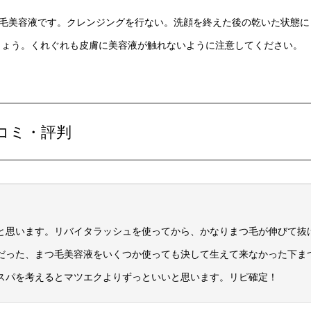
つ毛美容液です。クレンジングを行ない。洗顔を終えた後の乾いた状態に
しょう。くれぐれも皮膚に美容液が触れないように注意してください。
コミ・評判
と思います。リバイタラッシュを使ってから、かなりまつ毛が伸びて抜
だった、まつ毛美容液をいくつか使っても決して生えて来なかった下ま
スパを考えるとマツエクよりずっといいと思います。リピ確定！