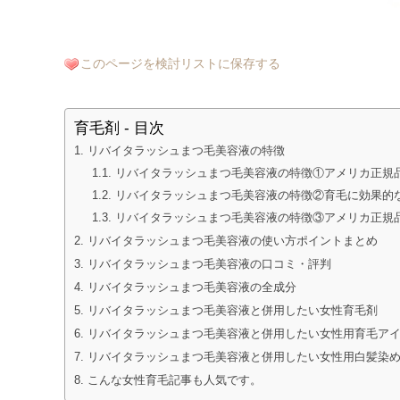
このページを検討リストに保存する
育毛剤 - 目次
リバイタラッシュまつ毛美容液の特徴
リバイタラッシュまつ毛美容液の特徴①アメリカ正規
リバイタラッシュまつ毛美容液の特徴②育毛に効果的
リバイタラッシュまつ毛美容液の特徴③アメリカ正規
リバイタラッシュまつ毛美容液の使い方ポイントまとめ
リバイタラッシュまつ毛美容液の口コミ・評判
リバイタラッシュまつ毛美容液の全成分
リバイタラッシュまつ毛美容液と併用したい女性育毛剤
リバイタラッシュまつ毛美容液と併用したい女性用育毛ア
リバイタラッシュまつ毛美容液と併用したい女性用白髪染
こんな女性育毛記事も人気です。