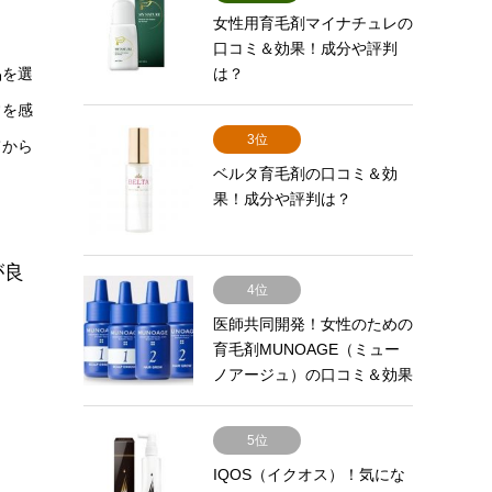
女性用育毛剤マイナチュレの
口コミ＆効果！成分や評判
は？
品を選
常を感
3位
てから
ベルタ育毛剤の口コミ＆効
果！成分や評判は？
が良
4位
医師共同開発！女性のための
育毛剤MUNOAGE（ミュー
ノアージュ）の口コミ＆効果
と…
5位
IQOS（イクオス）！気にな