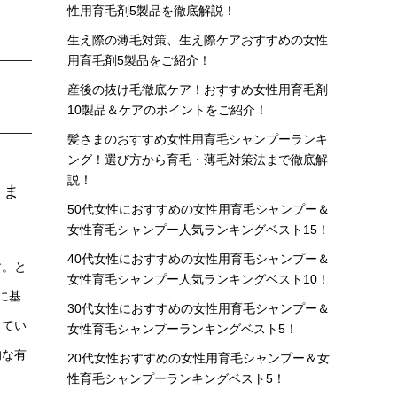
性用育毛剤5製品を徹底解説！
生え際の薄毛対策、生え際ケアおすすめの女性
用育毛剤5製品をご紹介！
産後の抜け毛徹底ケア！おすすめ女性用育毛剤
10製品＆ケアのポイントをご紹介！
髪さまのおすすめ女性用育毛シャンプーランキ
ング！選び方から育毛・薄毛対策法まで徹底解
説！
さま
50代女性におすすめの女性用育毛シャンプー＆
女性育毛シャンプー人気ランキングベスト15！
40代女性におすすめの女性用育毛シャンプー＆
す。と
女性育毛シャンプー人気ランキングベスト10！
に基
30代女性におすすめの女性用育毛シャンプー＆
ってい
女性育毛シャンプーランキングベスト5！
的な有
20代女性おすすめの女性用育毛シャンプー＆女
性育毛シャンプーランキングベスト5！