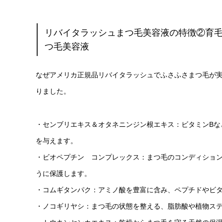
リバイタラッシュまつ毛美容液の特徴②育毛
つ毛美容液
なぜアメリカ正規品リバイタラッシュでふさふさまつ毛が
りました。
・センブリエキス＆オタネニンジン根エキス：ビタミンBな
を与えます。
・ビオペプチン コンプレックス：まつ毛のコンディショ
うに保護します。
・コムギタンパク：アミノ酸を豊富に含み、ペプチドやビタ
・ノコギリヤシ：まつ毛の状態を整える、脂肪酸や植物ス