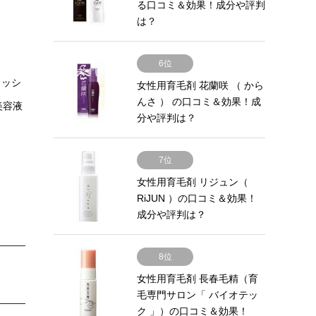
る口コミ＆効果！成分や評判
は？
6位
ラッシ
女性用育毛剤 花蘭咲 （ から
んさ ） の口コミ＆効果！成
美容液
分や評判は？
7位
女性用育毛剤 リジュン（
RiJUN ）の口コミ＆効果！
成分や評判は？
8位
女性用育毛剤 長春毛精（育
毛専門サロン「 バイオテッ
ク 」）の口コミ＆効果！