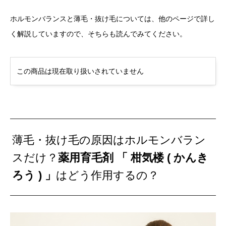
ホルモンバランスと薄毛・抜け毛については、他のページで詳し
く解説していますので、そちらも読んでみてください。
この商品は現在取り扱いされていません
薄毛・抜け毛の原因はホルモンバラン
スだけ？
薬用育毛剤 「 柑気楼 ( かんき
ろう ) 」
はどう作用するの？