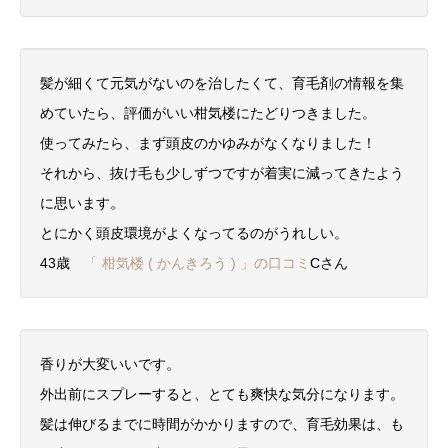
髪が細くて元気がないのを治したくて、育毛剤の情報を集
めていたら、評価がいい柑気楼にたどりつきました。
使ってみたら、まず頭皮のかゆみがなくなりました！
それから、抜け毛も少しずつですが着実に減ってきたよう
に思います。
とにかく頭皮環境がよくなってるのがうれしい。
43歳
「 柑気楼 ( かんきろう ) 」の口コミ
Cさん
香りが大変いいです。
外出前にスプレーすると、とても爽快な気分になります。
髪は伸びるまでに時間がかかりますので、育毛効果は、も