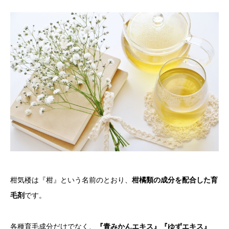
柑気楼は『柑』という名前のとおり、
柑橘類の成分を配合した育
毛剤
です。
各種育毛成分だけでなく、
『青みかんエキス』『ゆずエキス』