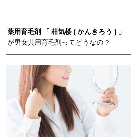
薬用育毛剤 「 柑気楼 ( かんきろう ) 」
が男女共用育毛剤ってどうなの？