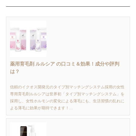
薬用育毛剤 ルルシア の口コミ＆効果！成分や評判
は？
信頼のイクオス開発元のタイプ別マッチングシステム採用の女性
専用育毛剤ルルシアは世界初「タイプ別マッチングシステム」を
採用し、女性ホルモンの変化による薄毛にも、生活習慣の乱れに
よる薄毛に効果が期待できます！...