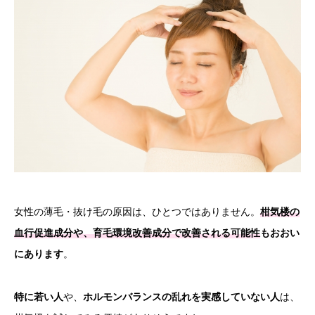
女性の薄毛・抜け毛の原因は、ひとつではありません。
柑気楼の
血行促進成分や、育毛環境改善成分で改善される可能性
もおおい
にあります
。
特に若い人
や、
ホルモンバランスの乱れを実感していない人
は、