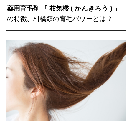
薬用育毛剤 「 柑気楼 ( かんきろう ) 」
の特徴、柑橘類の育毛パワーとは？