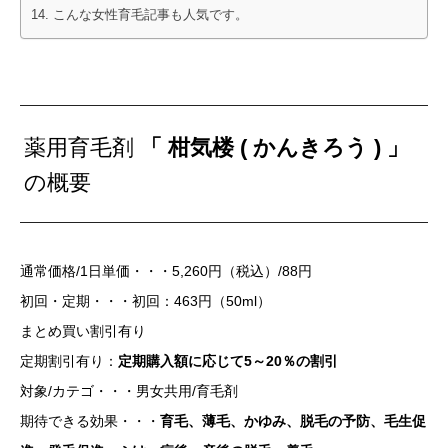
こんな女性育毛記事も人気です。
薬用育毛剤
「 柑気楼 ( かんきろう ) 」
の概要
通常価格/1日単価・・・5,260円（税込）/88円
初回・定期・・・初回：463円（50ml）
まとめ買い割引有り
定期割引有り：
定期購入額に応じて5～20％の割引
対象/カテゴ・・・男女共用/育毛剤
期待できる効果・・・
育毛、薄毛、かゆみ、脱毛の予防、毛生促