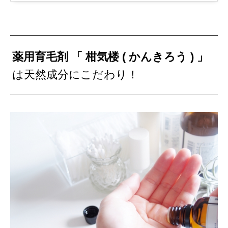
薬用育毛剤 「 柑気楼 ( かんきろう ) 」
は天然成分にこだわり！