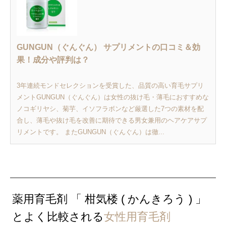
GUNGUN（ぐんぐん） サプリメントの口コミ＆効
果！成分や評判は？
3年連続モンドセレクションを受賞した、品質の高い育毛サプリ
メントGUNGUN（ぐんぐん）は女性の抜け毛・薄毛におすすめな
ノコギリヤシ、菊芋、イソフラボンなど厳選した7つの素材を配
合し、薄毛や抜け毛を改善に期待できる男女兼用のヘアケアサプ
リメントです。 またGUNGUN（ぐんぐん）は徹...
薬用育毛剤 「 柑気楼 ( かんきろう ) 」
とよく比較される
女性用育毛剤