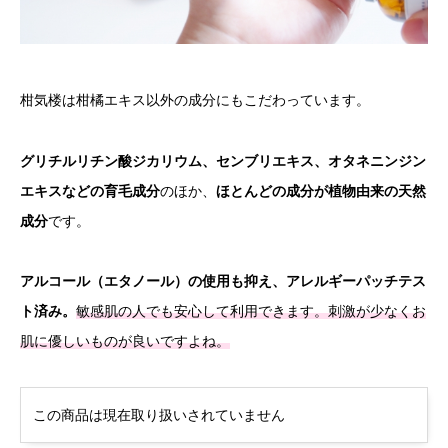
柑気楼は柑橘エキス以外の成分にもこだわっています。
グリチルリチン酸ジカリウム、センブリエキス、オタネニンジン
エキスなどの育毛成分
のほか、
ほとんどの成分が植物由来の天然
成分
です。
アルコール（エタノール）の使用も抑え、アレルギーパッチテス
ト済み。
敏感肌の人でも安心して利用できます。刺激が少なくお
肌に優しいものが良いですよね。
この商品は現在取り扱いされていません