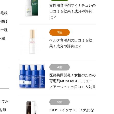
女性用育毛剤マイナチュレの
口コミ＆効果！成分や評判
や毛根
は？
が抜け
の一種
3位
を避
ベルタ育毛剤の口コミ＆効
果！成分や評判は？
4位
医師共同開発！女性のための
育毛剤MUNOAGE（ミュー
ノアージュ）の口コミ＆効果
と…
えてお
5位
を維
IQOS（イクオス）！気にな