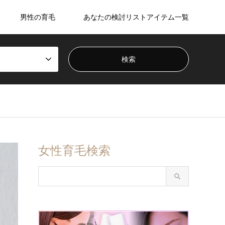
男性の育毛
あなたの検討リストアイテム一覧
女性育毛検索