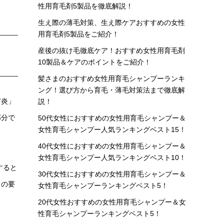
性用育毛剤5製品を徹底解説！
生え際の薄毛対策、生え際ケアおすすめの女性
用育毛剤5製品をご紹介！
産後の抜け毛徹底ケア！おすすめ女性用育毛剤
10製品＆ケアのポイントをご紹介！
髪さまのおすすめ女性用育毛シャンプーランキ
ング！選び方から育毛・薄毛対策法まで徹底解
膚炎」
説！
部分で
50代女性におすすめの女性用育毛シャンプー＆
女性育毛シャンプー人気ランキングベスト15！
40代女性におすすめの女性用育毛シャンプー＆
女性育毛シャンプー人気ランキングベスト10！
すると
30代女性におすすめの女性用育毛シャンプー＆
」の要
女性育毛シャンプーランキングベスト5！
20代女性おすすめの女性用育毛シャンプー＆女
性育毛シャンプーランキングベスト5！