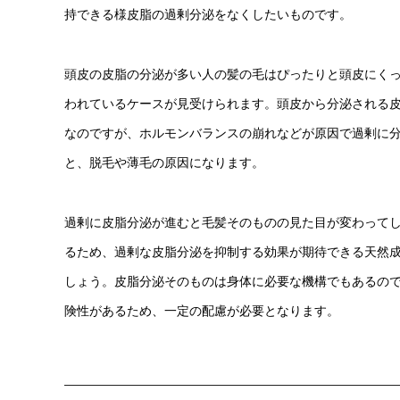
持できる様皮脂の過剰分泌をなくしたいものです。
頭皮の皮脂の分泌が多い人の髪の毛はぴったりと頭皮にく
われているケースが見受けられます。頭皮から分泌される
なのですが、ホルモンバランスの崩れなどが原因で過剰に
と、脱毛や薄毛の原因になります。
過剰に皮脂分泌が進むと毛髪そのものの見た目が変わって
るため、過剰な皮脂分泌を抑制する効果が期待できる天然
しょう。皮脂分泌そのものは身体に必要な機構でもあるの
険性があるため、一定の配慮が必要となります。