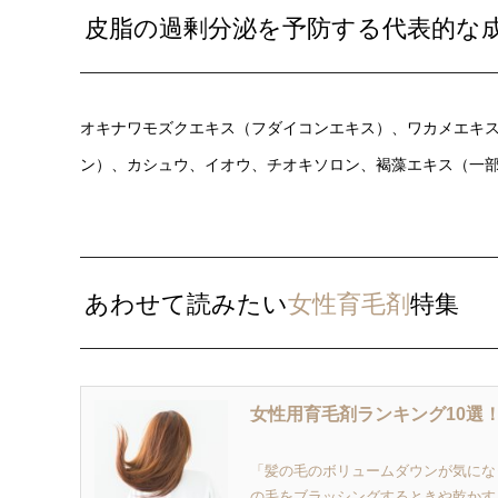
皮脂の過剰分泌を予防する代表的な
オキナワモズクエキス（フダイコンエキス）、ワカメエキス
ン）、カシュウ、イオウ、チオキソロン、褐藻エキス（一部
あわせて読みたい
女性育毛剤
特集
女性用育毛剤ランキング10選
「髪の毛のボリュームダウンが気にな
の毛をブラッシングするときや乾かす