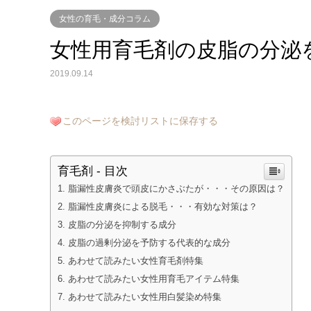
女性の育毛・成分コラム
女性用育毛剤の皮脂の分泌
2019.09.14
このページを検討リストに保存する
育毛剤 - 目次
脂漏性皮膚炎で頭皮にかさぶたが・・・その原因は？
脂漏性皮膚炎による脱毛・・・有効な対策は？
皮脂の分泌を抑制する成分
皮脂の過剰分泌を予防する代表的な成分
あわせて読みたい女性育毛剤特集
あわせて読みたい女性用育毛アイテム特集
あわせて読みたい女性用白髪染め特集