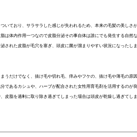
っついており、サラサラした感じが失われるため、本来の毛髪の美しさ
皮脂は体内作用一つなので皮脂分泌その事自体は誰にでも発生する自然
分泌された皮脂が毛穴を塞ぎ、頭皮に菌が溜まりやすい状況になったし
しまうだけでなく、抜け毛や切れ毛、痒みやフケの、抜け毛や薄毛の原
成分であるカシュや、ハーブが配合された女性用育毛剤を活用するのが
で、皮脂を過剰に取り除き過ぎてしまった場合は頭皮が乾燥し過ぎてし