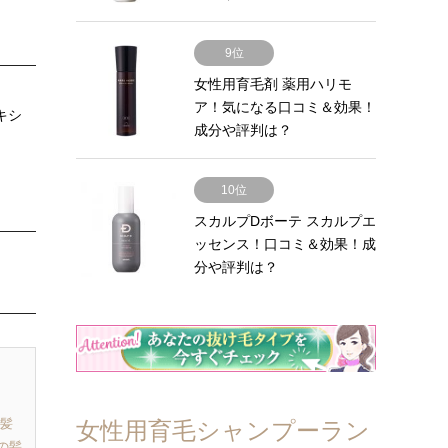
成…
9位
女性用育毛剤 薬用ハリモ
ア！気になる口コミ＆効果！
キシ
成分や評判は？
10位
スカルプDボーテ スカルプエ
ッセンス！口コミ＆効果！成
分や評判は？
！
「髪
女性用育毛シャンプーラン
の髪