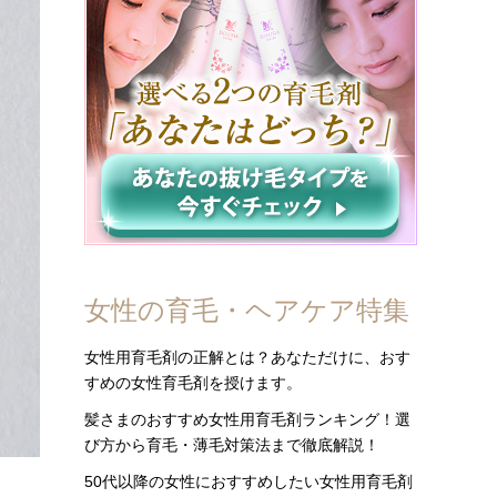
女性の育毛・ヘアケア特集
女性用育毛剤の正解とは？あなただけに、おす
すめの女性育毛剤を授けます。
髪さまのおすすめ女性用育毛剤ランキング！選
び方から育毛・薄毛対策法まで徹底解説！
50代以降の女性におすすめしたい女性用育毛剤