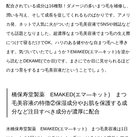
配合されている成分は16種類！ダメージの多いまつ毛を補修し、
潤いを与え、そして成長を促してくれるものばかりです。アメリ
カ発、ネットで人気に火がついたまつ毛美容液でSNSや雑誌など
でも話題となりました。超濃厚なまつ毛美容液でまつ毛の生え際
につけて寝るだけでOK。ハリのある健やかな自まつ毛へと導き
ます。気づいていたでしょうか？EMAKED(エマ―キット)を逆か
ら読むとDEKAME(でか目)です。まさにでか目に見せられるほど
のまつ育をするまつ毛美容液だということでしょう。
橋保寿堂製薬 EMAKED(エマ―キット) まつ
毛美容液の特徴②保湿成分やお肌を保護する成
分など注目すべき成分が濃厚に配合
水橋保寿堂製薬 EMAKED(エマ―キット) まつ毛美容液は1日