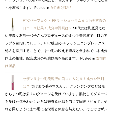
元を演出します。
Posted in
女性向け製品
FTCパーフェクト FFラッシュセラムまつ毛美容液の
口コミ＆効果！成分や評判は？
50代には到底見えな
い美魔女君島十和子さんプロデュースのまつ毛美容液で、目力ア
ップを目指しましょう。FTC独自のFFラッシュコンプレックス
処方を採用することで、まつ毛の映える環境と含まれている成分
同士の相性、配合成分の相乗効果を高めます。
Posted in
女性向
け製品
セザンヌまつ毛美容液の口コミ＆効果！成分や評判
は？
つけまつ毛やマスカラ、クレンジングなど普段
からまつ毛は多くのダメージを受けています。酷使してダメージ
を受けた体をわたしたちは栄養＆休息を与えて回復させます。そ
れと同じようにまつ毛にも栄養と休息を与えたい。そこでセザン