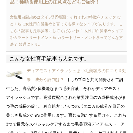
品！種類＆使用上の注意点などもご紹介！
女性用白髪染めはタイプ別5種類！それぞれの特徴をチェック ひ
とくちに女性用白髪染めと言っても様々なタイプがあります。 こ
ちらの記事も是非参考にしてくださいね！ 女性用白髪染めタイプ
①カラートリートメント系 カラートリートメント系ってどんな方
法？ 普通にトリ...
こんな女性育毛記事も人気です。
ディアモストアイラッシュまつ毛美容液の口コミ＆効
果！成分や評判は？
目元のプロと共同開発されて誕
生した、高品質×多機能なまつ毛美容液、それがディアモスト
アイラッシュです。高濃度配合された業界注目のW成長成分がま
つ毛の成長の促し、独自処方した6つのボタニカル成分が目元の
美しさ形成のために作用します。育む＆満たす＆届ける、これら
3つで目元をスペシャルケアするまつ毛美容液ディアモスト ア
イラッシュ。3役を1本で果たし、目元をトータルケア＆映える目