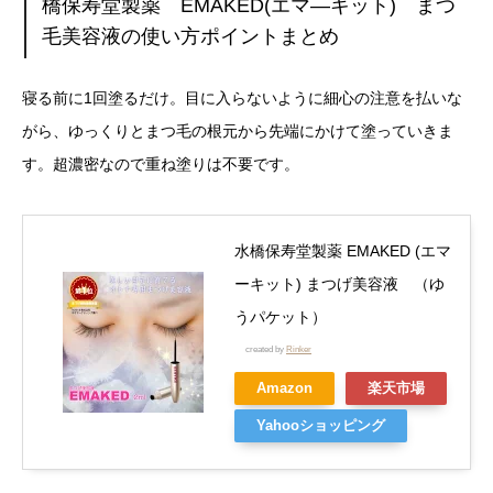
橋保寿堂製薬 EMAKED(エマ―キット) まつ
毛美容液の使い方ポイントまとめ
寝る前に1回塗るだけ。目に入らないように細心の注意を払いな
がら、ゆっくりとまつ毛の根元から先端にかけて塗っていきま
す。超濃密なので重ね塗りは不要です。
水橋保寿堂製薬 EMAKED (エマ
ーキット) まつげ美容液 （ゆ
うパケット）
created by
Rinker
Amazon
楽天市場
Yahooショッピング