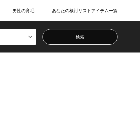
男性の育毛
あなたの検討リストアイテム一覧