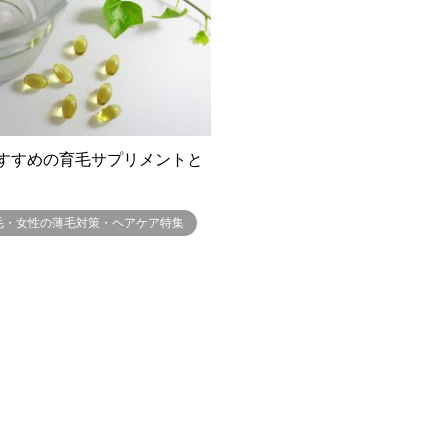
すすめの育毛サプリメントと
毛・女性の薄毛対策・ヘアケア特集