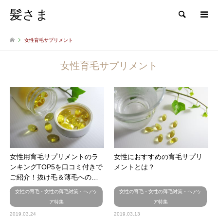
髪さま
検索
女性育毛サプリメント
女性育毛サプリメント
女性用育毛サプリメントのラ
女性におすすめの育毛サプリ
ンキングTOP5を口コミ付きで
メントとは？
ご紹介！抜け毛＆薄毛への…
女性の育毛・女性の薄毛対策・ヘアケ
女性の育毛・女性の薄毛対策・ヘアケ
ア特集
ア特集
2019.03.24
2019.03.13